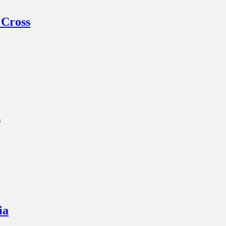
 Cross
n
ia