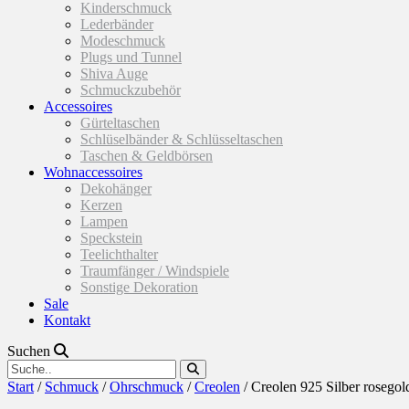
Kinderschmuck
Lederbänder
Modeschmuck
Plugs und Tunnel
Shiva Auge
Schmuckzubehör
Accessoires
Gürteltaschen
Schlüselbänder & Schlüsseltaschen
Taschen & Geldbörsen
Wohnaccessoires
Dekohänger
Kerzen
Lampen
Speckstein
Teelichthalter
Traumfänger / Windspiele
Sonstige Dekoration
Sale
Kontakt
Suchen
Start
/
Schmuck
/
Ohrschmuck
/
Creolen
/ Creolen 925 Silber rosegol