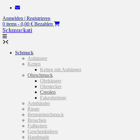
Zum
Inhalt
Anmelden | Registrieren
springen
0 items - 0,00 €
Bezahlen
Schmuckati
Schmuck
Anhänger
Ketten
Ketten mit Anhänger
Ohrschmuck
Ohrhänger
Ohrstecker
Creolen
Fakeohrringe
Armbänder
Ringe
Bernsteinschmuck
Broschen
Fußketten
Geschenkideen
Handmade