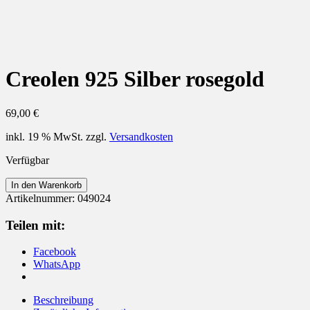
Creolen 925 Silber rosegold
69,00
€
inkl. 19 % MwSt.
zzgl.
Versandkosten
Verfügbar
Creolen
In den Warenkorb
925
Artikelnummer:
049024
Silber
rosegold
Teilen mit:
Menge
Facebook
WhatsApp
Beschreibung