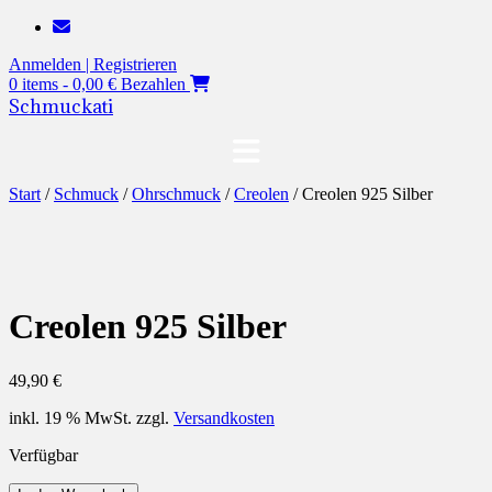
Zum
Inhalt
Anmelden | Registrieren
springen
0 items - 0,00 €
Bezahlen
Schmuckati
Start
/
Schmuck
/
Ohrschmuck
/
Creolen
/ Creolen 925 Silber
Creolen 925 Silber
49,90
€
inkl. 19 % MwSt.
zzgl.
Versandkosten
Verfügbar
Creolen