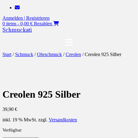
Zum
Inhalt
Anmelden | Registrieren
springen
0 items - 0,00 €
Bezahlen
Schmuckati
Start
/
Schmuck
/
Ohrschmuck
/
Creolen
/ Creolen 925 Silber
Creolen 925 Silber
39,90
€
inkl. 19 % MwSt.
zzgl.
Versandkosten
Verfügbar