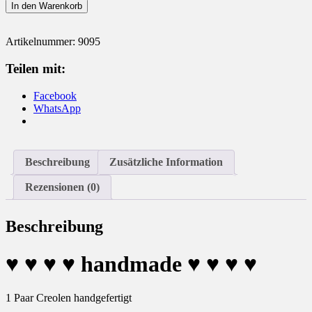
Creolen
In den Warenkorb
925
Silber
Menge
Artikelnummer:
9095
Teilen mit:
Facebook
WhatsApp
Beschreibung
Zusätzliche Information
Rezensionen (0)
Beschreibung
♥
♥
♥
♥
handmade
♥
♥
♥
♥
1 Paar Creolen handgefertigt