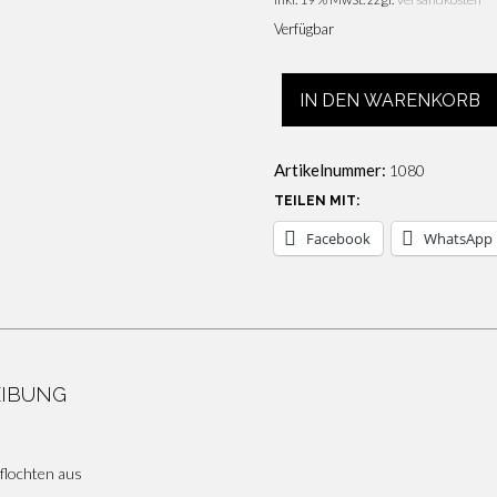
Verfügbar
Armreif
IN DEN WARENKORB
925
Silber
geflochten
Artikelnummer:
1080
Menge
TEILEN MIT:
Facebook
WhatsApp
EIBUNG
flochten aus