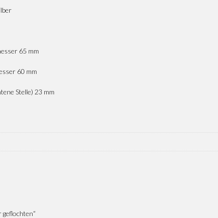
ilber
esser 65 mm
esser 60 mm
htene Stelle) 23 mm
r geflochten“