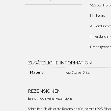
925 Sterling S
Hochglanz
Außendurchm
Innendurchm
Breite (gefloc
ZUSÄTZLICHE INFORMATION
Material
925 Sterling Silber
REZENSIONEN
Es gibt noch keine Rezensionen.
Schreiben Sie die erste Rezension für „Armreif 925 Silbe