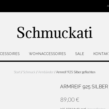
A
Schmuckati
CESSOIRES
WOHNACCESSOIRES
SALE
KONTAK
Start
/
Schmuck
/
Armbänder
/ Armreif 925 Silber geflochten
ARMREIF 925 SILBE
89,00
€
inkl. 19 % MwSt.
zzgl.
Versandkosten