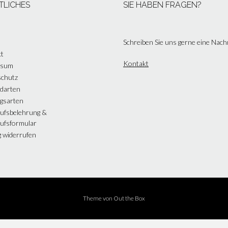
TLICHES
SIE HABEN FRAGEN?
Schreiben Sie uns gerne eine Nach
t
Kontakt
ssum
chutz
darten
gsarten
ufsbelehrung &
ufsformular
g widerrufen
Theme von
Out the Box