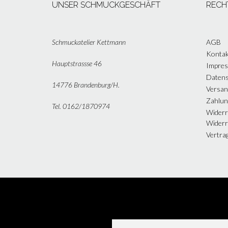
UNSER SCHMUCKGESCHÄFT
RECH
Schmuckatelier Kettmann
AGB
Kontak
Hauptstrassse 46
Impre
Datens
14776 Brandenburg/H.
Versan
Zahlun
Tel. 0162/1870974
Widerr
Widerr
Vertra