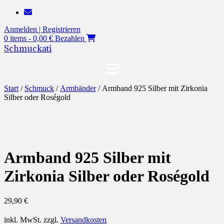
Zum
Inhalt
Anmelden | Registrieren
springen
0 items - 0,00 €
Bezahlen
Schmuckati
Start
/
Schmuck
/
Armbänder
/ Armband 925 Silber mit Zirkonia
Silber oder Roségold
Armband 925 Silber mit
Zirkonia Silber oder Roségold
29,90
€
inkl. MwSt.
zzgl.
Versandkosten