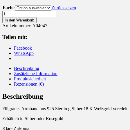
Farbe
Zurücksetzen
Armband
925
In den Warenkorb
Silber
Artikelnummer:
A04047
mit
Zirkonia
Teilen mit:
Silber
oder
Facebook
Roségold
WhatsApp
Menge
Beschreibung
Zusätzliche Information
Produktsicherheit
Rezensionen (0)
Beschreibung
Filigranes Armband aus 925 Sterlin g Silber 18 K Weißgold veredelt
Erhältich in Silber oder Roségold
Klare Zirkonia