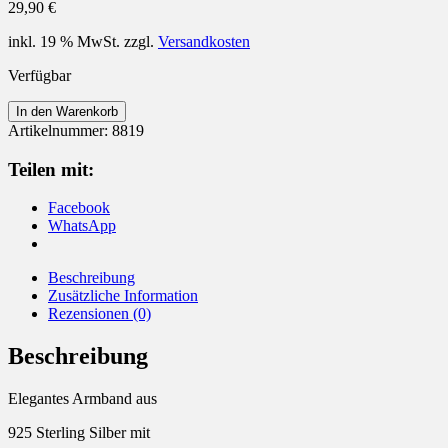
29,90
€
inkl. 19 % MwSt.
zzgl.
Versandkosten
Verfügbar
Armband
In den Warenkorb
925
Artikelnummer:
8819
Silber
mit
Teilen mit:
Zirkonia
bunt
Facebook
Menge
WhatsApp
Beschreibung
Zusätzliche Information
Rezensionen (0)
Beschreibung
Elegantes Armband aus
925 Sterling Silber mit