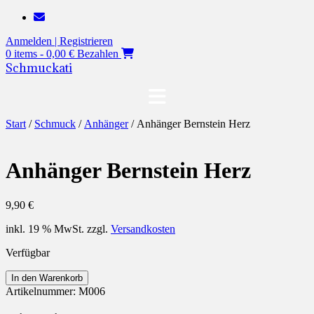
Zum
Inhalt
Anmelden | Registrieren
springen
0 items - 0,00 €
Bezahlen
Schmuckati
Start
/
Schmuck
/
Anhänger
/ Anhänger Bernstein Herz
Anhänger Bernstein Herz
9,90
€
inkl. 19 % MwSt.
zzgl.
Versandkosten
Verfügbar
Anhänger
In den Warenkorb
Bernstein
Artikelnummer:
M006
Herz
Menge