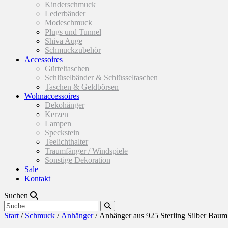
Kinderschmuck
Lederbänder
Modeschmuck
Plugs und Tunnel
Shiva Auge
Schmuckzubehör
Accessoires
Gürteltaschen
Schlüselbänder & Schlüsseltaschen
Taschen & Geldbörsen
Wohnaccessoires
Dekohänger
Kerzen
Lampen
Speckstein
Teelichthalter
Traumfänger / Windspiele
Sonstige Dekoration
Sale
Kontakt
Suchen
Start
/
Schmuck
/
Anhänger
/ Anhänger aus 925 Sterling Silber Baum 