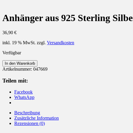
Anhänger aus 925 Sterling Silb
36,90
€
inkl. 19 % MwSt.
zzgl.
Versandkosten
Verfügbar
Anhänger
In den Warenkorb
aus
Artikelnummer:
047669
925
Sterling
Teilen mit:
Silber
Baum
Facebook
rhodiniert
WhatsApp
Menge
Beschreibung
Zusätzliche Information
Rezensionen (0)