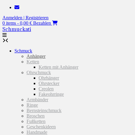
Zum
Inhalt
Anmelden | Registrieren
springen
0 items - 0,00 €
Bezahlen
Schmuckati
Schmuck
Anhänger
Ketten
Ketten mit Anhänger
Ohrschmuck
Ohrhänger
Ohrstecker
Creolen
Fakeohrringe
Armbänder
Ringe
Bernsteinschmuck
Broschen
Fußketten
Geschenkideen
Handmade