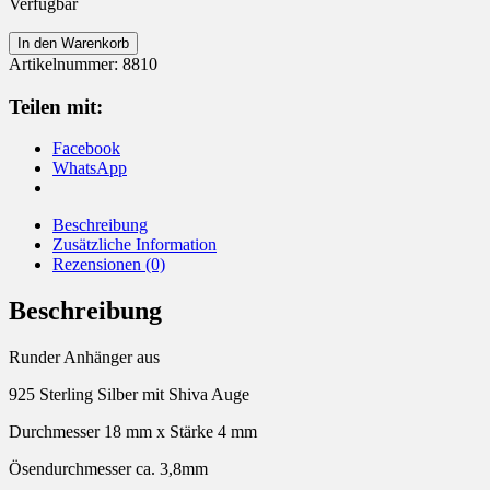
Verfügbar
Anhänger
In den Warenkorb
925
Artikelnummer:
8810
Sterling
Silber
Teilen mit:
Shiva
Auge
Facebook
Menge
WhatsApp
Beschreibung
Zusätzliche Information
Rezensionen (0)
Beschreibung
Runder Anhänger aus
925 Sterling Silber mit Shiva Auge
Durchmesser 18 mm x Stärke 4 mm
Ösendurchmesser ca. 3,8mm