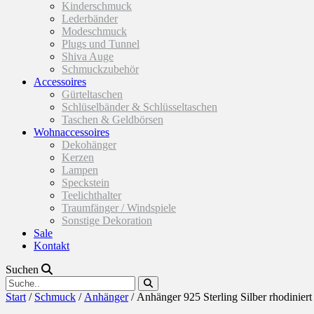
Kinderschmuck
Lederbänder
Modeschmuck
Plugs und Tunnel
Shiva Auge
Schmuckzubehör
Accessoires
Gürteltaschen
Schlüselbänder & Schlüsseltaschen
Taschen & Geldbörsen
Wohnaccessoires
Dekohänger
Kerzen
Lampen
Speckstein
Teelichthalter
Traumfänger / Windspiele
Sonstige Dekoration
Sale
Kontakt
Suchen
Start
/
Schmuck
/
Anhänger
/ Anhänger 925 Sterling Silber rhodiniert