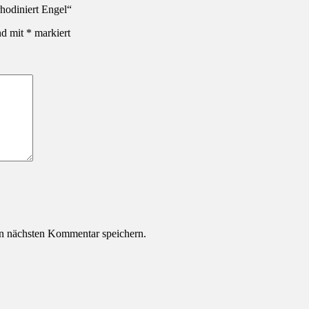
rhodiniert Engel“
nd mit
*
markiert
n nächsten Kommentar speichern.