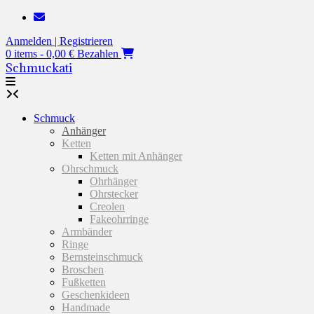
Zum
Inhalt
Anmelden | Registrieren
springen
0 items - 0,00 €
Bezahlen
Schmuckati
Schmuck
Anhänger
Ketten
Ketten mit Anhänger
Ohrschmuck
Ohrhänger
Ohrstecker
Creolen
Fakeohrringe
Armbänder
Ringe
Bernsteinschmuck
Broschen
Fußketten
Geschenkideen
Handmade