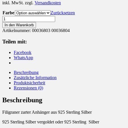
inkl. MwSt.
zzgl.
Versandkosten
Farbe
Zurücksetzen
Anhänger
925
In den Warenkorb
Sterling
Artikelnummer:
00036803 00036804
Silber
Mandala
Teilen mit:
vergoldet
Menge
Facebook
WhatsApp
Beschreibung
Zusätzliche Information
Produktsicherheit
Rezensionen (0)
Beschreibung
Filigraner zarter Anhänger aus 925 Sterling Silber
925 Sterling Silber vergoldet oder 925 Sterling Silber