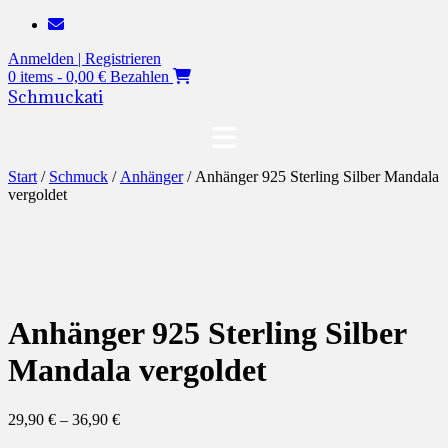
Zum
Inhalt
Anmelden | Registrieren
springen
0 items - 0,00 €
Bezahlen
Schmuckati
Start
/
Schmuck
/
Anhänger
/ Anhänger 925 Sterling Silber Mandala
vergoldet
Anhänger 925 Sterling Silber
Mandala vergoldet
29,90
€
–
36,90
€