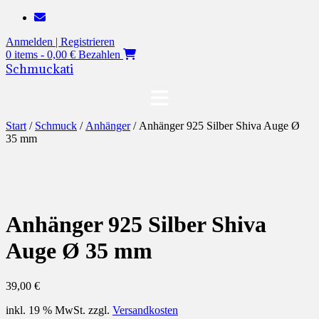
Zum
Inhalt
Anmelden | Registrieren
springen
0 items - 0,00 €
Bezahlen
Schmuckati
Start
/
Schmuck
/
Anhänger
/ Anhänger 925 Silber Shiva Auge Ø
35 mm
Anhänger 925 Silber Shiva
Auge Ø 35 mm
39,00
€
inkl. 19 % MwSt.
zzgl.
Versandkosten