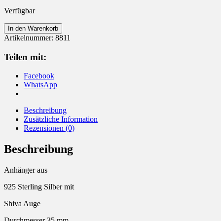
Verfügbar
Anhänger
In den Warenkorb
925
Artikelnummer:
8811
Silber
Shiva
Teilen mit:
Auge
Ø
Facebook
35
WhatsApp
mm
Menge
Beschreibung
Zusätzliche Information
Rezensionen (0)
Beschreibung
Anhänger aus
925 Sterling Silber mit
Shiva Auge
Durchmesser 35 mm