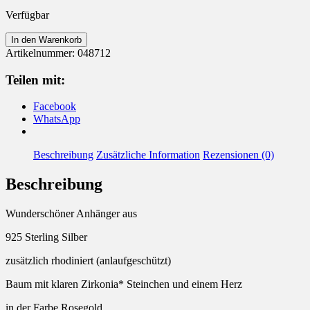
Verfügbar
Anhänger
In den Warenkorb
925
Artikelnummer:
048712
Silber
rhodiniert
Teilen mit:
Baum
mit
Facebook
Herz
WhatsApp
Menge
Beschreibung
Zusätzliche Information
Rezensionen (0)
Beschreibung
Wunderschöner Anhänger aus
925 Sterling Silber
zusätzlich rhodiniert (anlaufgeschützt)
Baum mit klaren Zirkonia* Steinchen und einem Herz
in der Farbe Rosegold