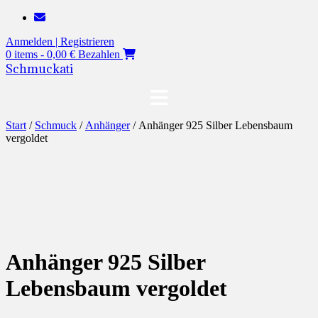
Zum
Inhalt
Anmelden | Registrieren
springen
0 items - 0,00 €
Bezahlen
Schmuckati
Start
/
Schmuck
/
Anhänger
/ Anhänger 925 Silber Lebensbaum
vergoldet
Anhänger 925 Silber
Lebensbaum vergoldet