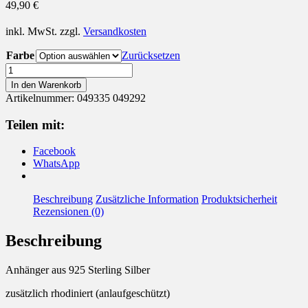
49,90
€
inkl. MwSt.
zzgl.
Versandkosten
Farbe
Zurücksetzen
Anhänger
925
In den Warenkorb
Silber
Artikelnummer:
049335 049292
Lebensbaum
vergoldet
Teilen mit:
Menge
Facebook
WhatsApp
Beschreibung
Zusätzliche Information
Produktsicherheit
Rezensionen (0)
Beschreibung
Anhänger aus 925 Sterling Silber
zusätzlich rhodiniert (anlaufgeschützt)