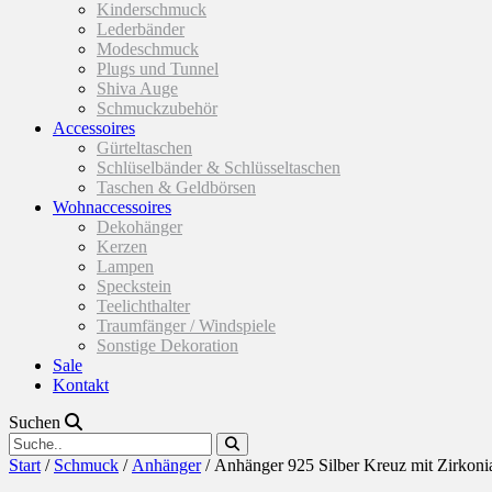
Kinderschmuck
Lederbänder
Modeschmuck
Plugs und Tunnel
Shiva Auge
Schmuckzubehör
Accessoires
Gürteltaschen
Schlüselbänder & Schlüsseltaschen
Taschen & Geldbörsen
Wohnaccessoires
Dekohänger
Kerzen
Lampen
Speckstein
Teelichthalter
Traumfänger / Windspiele
Sonstige Dekoration
Sale
Kontakt
Suchen
Start
/
Schmuck
/
Anhänger
/ Anhänger 925 Silber Kreuz mit Zirkoni