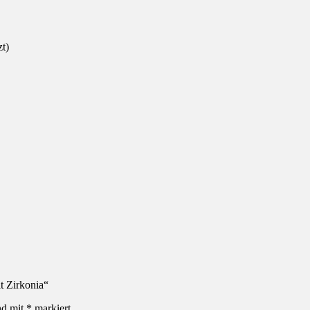
zt)
t Zirkonia“
nd mit
*
markiert