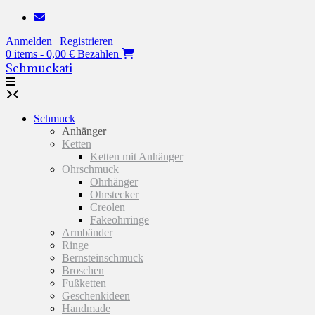
Zum
Inhalt
Anmelden | Registrieren
springen
0 items - 0,00 €
Bezahlen
Schmuckati
Schmuck
Anhänger
Ketten
Ketten mit Anhänger
Ohrschmuck
Ohrhänger
Ohrstecker
Creolen
Fakeohrringe
Armbänder
Ringe
Bernsteinschmuck
Broschen
Fußketten
Geschenkideen
Handmade