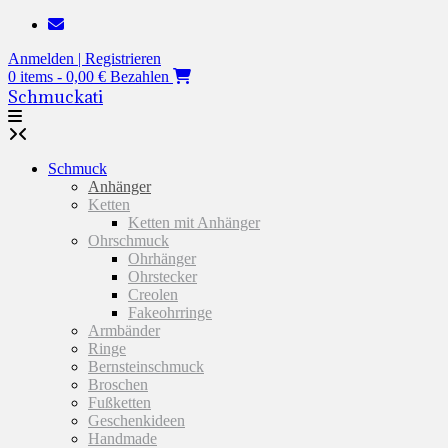
Zum
Inhalt
Anmelden | Registrieren
springen
0 items - 0,00 €
Bezahlen
Schmuckati
Schmuck
Anhänger
Ketten
Ketten mit Anhänger
Ohrschmuck
Ohrhänger
Ohrstecker
Creolen
Fakeohrringe
Armbänder
Ringe
Bernsteinschmuck
Broschen
Fußketten
Geschenkideen
Handmade