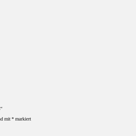
s“
nd mit
*
markiert