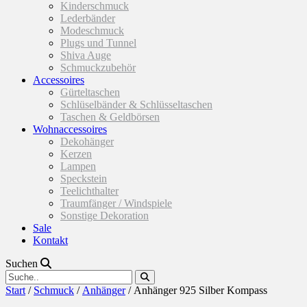
Kinderschmuck
Lederbänder
Modeschmuck
Plugs und Tunnel
Shiva Auge
Schmuckzubehör
Accessoires
Gürteltaschen
Schlüselbänder & Schlüsseltaschen
Taschen & Geldbörsen
Wohnaccessoires
Dekohänger
Kerzen
Lampen
Speckstein
Teelichthalter
Traumfänger / Windspiele
Sonstige Dekoration
Sale
Kontakt
Suchen
Start
/
Schmuck
/
Anhänger
/ Anhänger 925 Silber Kompass