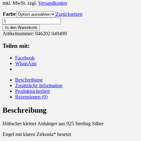
inkl. MwSt.
zzgl.
Versandkosten
Farbe
Zurücksetzen
Anhänger
925
In den Warenkorb
Silber
Artikelnummer:
046202 049499
Engel
mit
Teilen mit:
Zirkonia
Menge
Facebook
WhatsApp
Beschreibung
Zusätzliche Information
Produktsicherheit
Rezensionen (0)
Beschreibung
Hübscher kleiner Anhänger aus 925 Sterling Silber
Engel mit klaren Zirkonia* besetzt