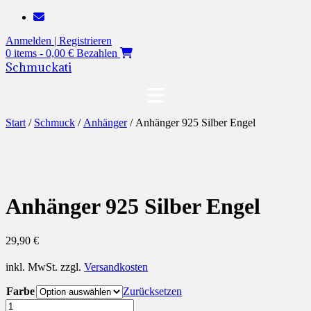
Zum
Inhalt
Anmelden | Registrieren
springen
0 items - 0,00 €
Bezahlen
Schmuckati
Start
/
Schmuck
/
Anhänger
/ Anhänger 925 Silber Engel
Anhänger 925 Silber Engel
29,90
€
inkl. MwSt.
zzgl.
Versandkosten
Farbe
Zurücksetzen
Anhänger