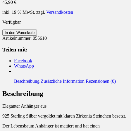
45,90
€
inkl. 19 % MwSt.
zzgl.
Versandkosten
Verfügbar
Anhänger
In den Warenkorb
925
Artikelnummer:
055610
Silber
Baum
Teilen mit:
mit
Zirkonia
Facebook
vergoldet
WhatsApp
mattiert
Menge
Beschreibung
Zusätzliche Information
Rezensionen (0)
Beschreibung
Eleganter Anhänger aus
925 Sterling Silber vergoldet mit klaren Zirkonia Steinchen besetzt.
Der Lebensbaum Anhänger ist mattiert und hat einen