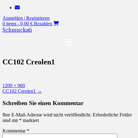
Zum
Inhalt
Anmelden | Registrieren
springen
0 items - 0,00 €
Bezahlen
Schmuckati
CC102 Creolen1
Originalgröße
1200 × 900
Beitragsnavigation
CC102 Creolen1
→
Schreiben Sie einen Kommentar
Ihre E-Mail-Adresse wird nicht veröffentlicht.
Erforderliche Felder
sind mit
*
markiert
Kommentar
*