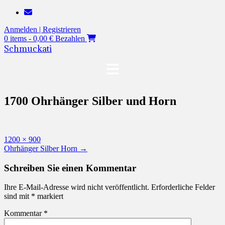
Zum
Inhalt
Anmelden | Registrieren
springen
0 items - 0,00 €
Bezahlen
Schmuckati
1700 Ohrhänger Silber und Horn
Originalgröße
1200 × 900
Beitragsnavigation
Ohrhänger Silber Horn
→
Schreiben Sie einen Kommentar
Ihre E-Mail-Adresse wird nicht veröffentlicht.
Erforderliche Felder
sind mit
*
markiert
Kommentar
*