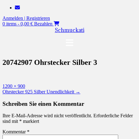
Zum
Inhalt
Anmelden | Registrieren
springen
0 items - 0,00 €
Bezahlen
Schmuckati
20742907 Ohrstecker Silber 3
Originalgröße
1200 × 900
Beitragsnavigation
Ohrstecker 925 Silber Unendlichkeit
→
Schreiben Sie einen Kommentar
Ihre E-Mail-Adresse wird nicht veröffentlicht.
Erforderliche Felder
sind mit
*
markiert
Kommentar
*