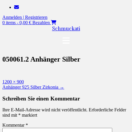
Zum
Inhalt
Anmelden | Registrieren
springen
0 items - 0,00 €
Bezahlen
Schmuckati
050061.2 Anhänger Silber
Originalgröße
1200 × 900
Beitragsnavigation
Anhänger 925 Silber Zirkonia
→
Schreiben Sie einen Kommentar
Ihre E-Mail-Adresse wird nicht veröffentlicht.
Erforderliche Felder
sind mit
*
markiert
Kommentar
*