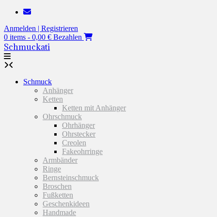
Zum
Inhalt
Anmelden | Registrieren
springen
0 items - 0,00 €
Bezahlen
Schmuckati
Schmuck
Anhänger
Ketten
Ketten mit Anhänger
Ohrschmuck
Ohrhänger
Ohrstecker
Creolen
Fakeohrringe
Armbänder
Ringe
Bernsteinschmuck
Broschen
Fußketten
Geschenkideen
Handmade