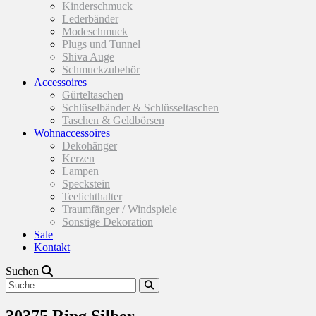
Kinderschmuck
Lederbänder
Modeschmuck
Plugs und Tunnel
Shiva Auge
Schmuckzubehör
Accessoires
Gürteltaschen
Schlüselbänder & Schlüsseltaschen
Taschen & Geldbörsen
Wohnaccessoires
Dekohänger
Kerzen
Lampen
Speckstein
Teelichthalter
Traumfänger / Windspiele
Sonstige Dekoration
Sale
Kontakt
Suchen
30375 Ring Silber