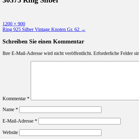
Originalgröße
1200 × 900
Beitragsnavigation
Ring 925 Silber Vintage Knoten Gr. 62
→
Schreiben Sie einen Kommentar
Ihre E-Mail-Adresse wird nicht veröffentlicht.
Erforderliche Felder si
Kommentar
*
Name
*
E-Mail-Adresse
*
Website