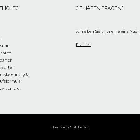
TLICHES
SIE HABEN FRAGEN?
Schreiben Sie uns gerne eine Nach
t
Kontakt
ssum
chutz
darten
gsarten
ufsbelehrung &
ufsformular
g widerrufen
Theme von
Out the Box