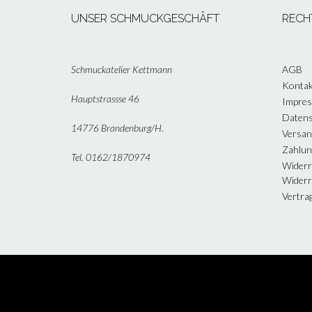
UNSER SCHMUCKGESCHÄFT
RECH
Schmuckatelier Kettmann
AGB
Kontak
Hauptstrassse 46
Impre
Datens
14776 Brandenburg/H.
Versan
Zahlun
Tel. 0162/1870974
Widerr
Widerr
Vertra