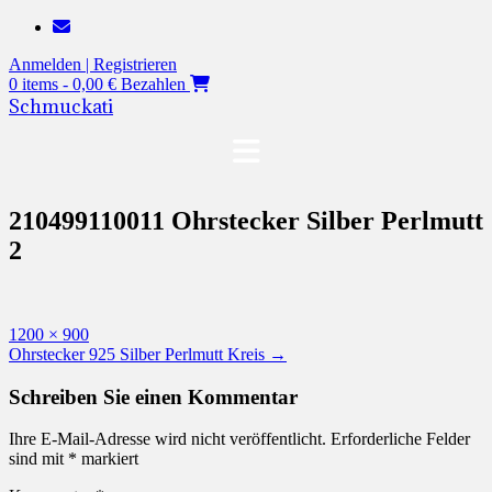
Zum
Inhalt
Anmelden | Registrieren
springen
0 items - 0,00 €
Bezahlen
Schmuckati
210499110011 Ohrstecker Silber Perlmutt
2
Originalgröße
1200 × 900
Beitragsnavigation
Ohrstecker 925 Silber Perlmutt Kreis
→
Schreiben Sie einen Kommentar
Ihre E-Mail-Adresse wird nicht veröffentlicht.
Erforderliche Felder
sind mit
*
markiert