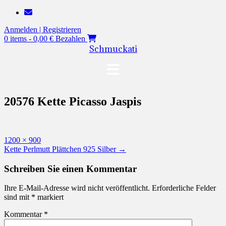
Zum
Inhalt
Anmelden | Registrieren
springen
0 items - 0,00 €
Bezahlen
Schmuckati
20576 Kette Picasso Jaspis
Originalgröße
1200 × 900
Beitragsnavigation
Kette Perlmutt Plättchen 925 Silber
→
Schreiben Sie einen Kommentar
Ihre E-Mail-Adresse wird nicht veröffentlicht.
Erforderliche Felder
sind mit
*
markiert
Kommentar
*