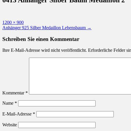
Originalgröße
1200 × 900
Beitragsnavigation
Anhänger 925 Silber Medaillon Lebensbaum
→
Schreiben Sie einen Kommentar
Ihre E-Mail-Adresse wird nicht veröffentlicht.
Erforderliche Felder si
Kommentar
*
Name
*
E-Mail-Adresse
*
Website