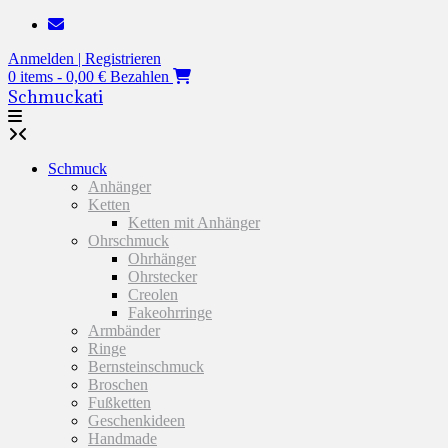
Zum
Inhalt
Anmelden | Registrieren
springen
0 items - 0,00 €
Bezahlen
Schmuckati
Schmuck
Anhänger
Ketten
Ketten mit Anhänger
Ohrschmuck
Ohrhänger
Ohrstecker
Creolen
Fakeohrringe
Armbänder
Ringe
Bernsteinschmuck
Broschen
Fußketten
Geschenkideen
Handmade