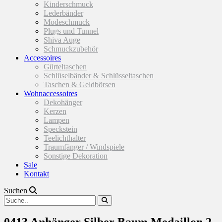
Kinderschmuck
Lederbänder
Modeschmuck
Plugs und Tunnel
Shiva Auge
Schmuckzubehör
Accessoires
Gürteltaschen
Schlüselbänder & Schlüsseltaschen
Taschen & Geldbörsen
Wohnaccessoires
Dekohänger
Kerzen
Lampen
Speckstein
Teelichthalter
Traumfänger / Windspiele
Sonstige Dekoration
Sale
Kontakt
Suchen
0413 Anhänger Silber Baum Medaillon 2