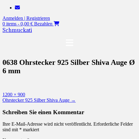
Zum
Inhalt
Anmelden | Registrieren
springen
0 items - 0,00 €
Bezahlen
Schmuckati
0638 Ohrstecker 925 Silber Shiva Auge Ø
6 mm
Originalgröße
1200 × 900
Beitragsnavigation
Ohrstecker 925 Silber Shiva Auge
→
Schreiben Sie einen Kommentar
Ihre E-Mail-Adresse wird nicht veröffentlicht.
Erforderliche Felder
sind mit
*
markiert