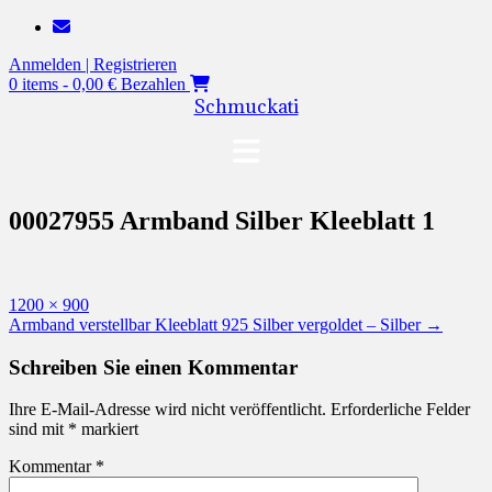
Zum
Inhalt
Anmelden | Registrieren
springen
0 items - 0,00 €
Bezahlen
Schmuckati
00027955 Armband Silber Kleeblatt 1
Originalgröße
1200 × 900
Beitragsnavigation
Armband verstellbar Kleeblatt 925 Silber vergoldet – Silber
→
Schreiben Sie einen Kommentar
Ihre E-Mail-Adresse wird nicht veröffentlicht.
Erforderliche Felder
sind mit
*
markiert
Kommentar
*