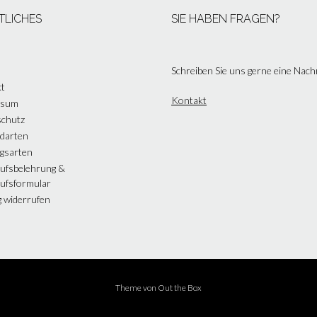
TLICHES
SIE HABEN FRAGEN?
Schreiben Sie uns gerne eine Nach
t
Kontakt
ssum
chutz
darten
gsarten
ufsbelehrung &
ufsformular
g widerrufen
Theme von
Out the Box