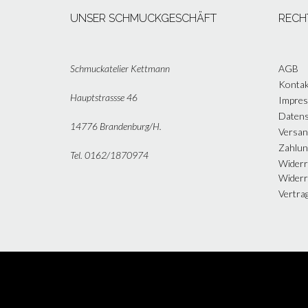
UNSER SCHMUCKGESCHÄFT
RECH
Schmuckatelier Kettmann
AGB
Kontak
Hauptstrassse 46
Impre
Datens
14776 Brandenburg/H.
Versan
Zahlun
Tel. 0162/1870974
Widerr
Widerr
Vertra