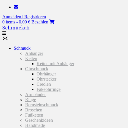
Zum
Inhalt
Anmelden | Registrieren
springen
0 items - 0,00 €
Bezahlen
Schmuckati
Schmuck
Anhänger
Ketten
Ketten mit Anhänger
Ohrschmuck
Ohrhänger
Ohrstecker
Creolen
Fakeohrringe
Armbänder
Ringe
Bernsteinschmuck
Broschen
Fußketten
Geschenkideen
Handmade