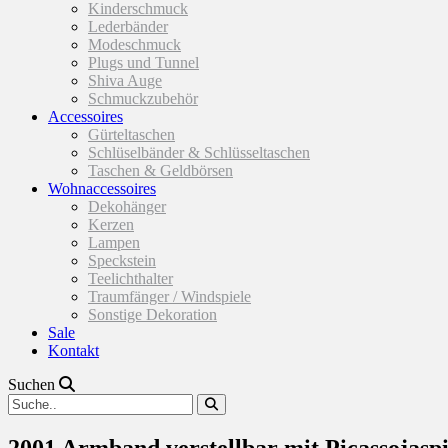
Kinderschmuck
Lederbänder
Modeschmuck
Plugs und Tunnel
Shiva Auge
Schmuckzubehör
Accessoires
Gürteltaschen
Schlüselbänder & Schlüsseltaschen
Taschen & Geldbörsen
Wohnaccessoires
Dekohänger
Kerzen
Lampen
Speckstein
Teelichthalter
Traumfänger / Windspiele
Sonstige Dekoration
Sale
Kontakt
Suchen
2001 Armband verstellbar mit Picassojaspi