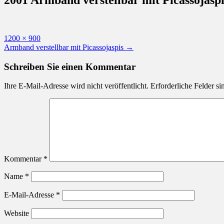
Originalgröße
1200 × 900
Beitragsnavigation
Armband verstellbar mit Picassojaspis
→
Schreiben Sie einen Kommentar
Ihre E-Mail-Adresse wird nicht veröffentlicht.
Erforderliche Felder si
Kommentar
*
Name
*
E-Mail-Adresse
*
Website