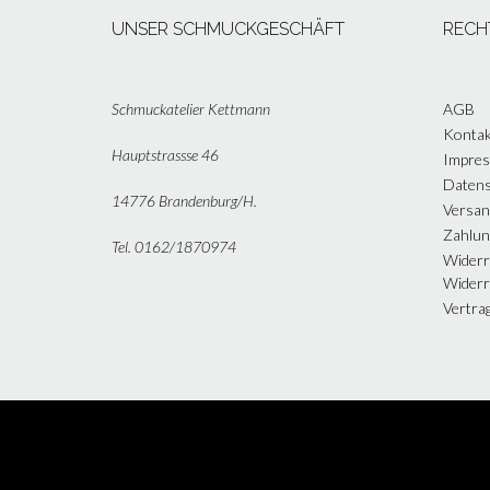
UNSER SCHMUCKGESCHÄFT
RECH
Schmuckatelier Kettmann
AGB
Kontak
Hauptstrassse 46
Impre
Datens
14776 Brandenburg/H.
Versan
Zahlun
Tel. 0162/1870974
Widerr
Widerr
Vertra