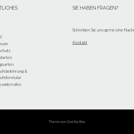
TLICHES
SIE HABEN FRAGEN?
Schreiben Sie uns gerne eine Nach
t
Kontakt
ssum
chutz
darten
gsarten
ufsbelehrung &
ufsformular
g widerrufen
Theme von
Out the Box