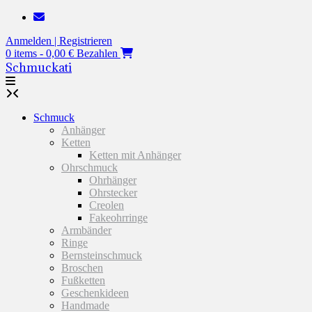
Zum
Inhalt
Anmelden | Registrieren
springen
0 items - 0,00 €
Bezahlen
Schmuckati
Schmuck
Anhänger
Ketten
Ketten mit Anhänger
Ohrschmuck
Ohrhänger
Ohrstecker
Creolen
Fakeohrringe
Armbänder
Ringe
Bernsteinschmuck
Broschen
Fußketten
Geschenkideen
Handmade