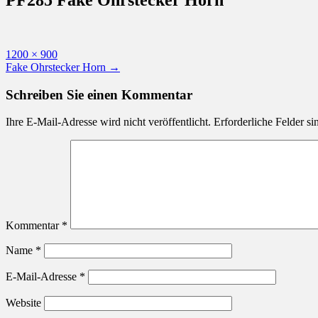
Originalgröße
1200 × 900
Beitragsnavigation
Fake Ohrstecker Horn
→
Schreiben Sie einen Kommentar
Ihre E-Mail-Adresse wird nicht veröffentlicht.
Erforderliche Felder si
Kommentar
*
Name
*
E-Mail-Adresse
*
Website