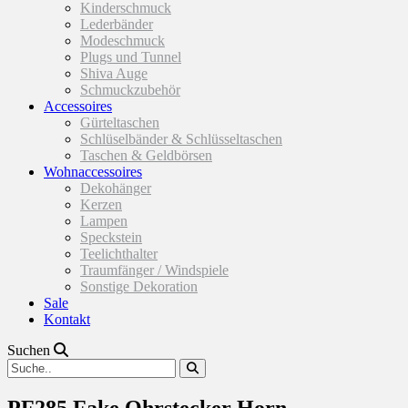
Kinderschmuck
Lederbänder
Modeschmuck
Plugs und Tunnel
Shiva Auge
Schmuckzubehör
Accessoires
Gürteltaschen
Schlüselbänder & Schlüsseltaschen
Taschen & Geldbörsen
Wohnaccessoires
Dekohänger
Kerzen
Lampen
Speckstein
Teelichthalter
Traumfänger / Windspiele
Sonstige Dekoration
Sale
Kontakt
Suchen
PF285 Fake Ohrstecker Horn