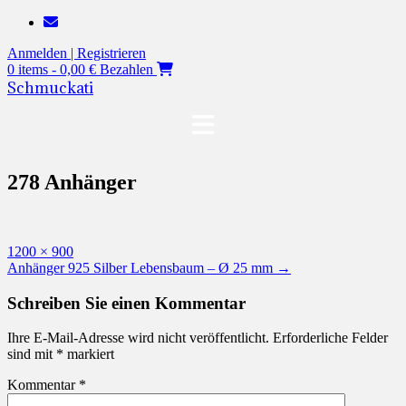
Zum
Inhalt
Anmelden | Registrieren
springen
0 items - 0,00 €
Bezahlen
Schmuckati
278 Anhänger
Originalgröße
1200 × 900
Beitragsnavigation
Anhänger 925 Silber Lebensbaum – Ø 25 mm
→
Schreiben Sie einen Kommentar
Ihre E-Mail-Adresse wird nicht veröffentlicht.
Erforderliche Felder
sind mit
*
markiert
Kommentar
*