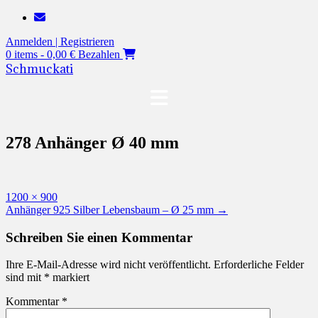
Zum
Inhalt
Anmelden | Registrieren
springen
0 items - 0,00 €
Bezahlen
Schmuckati
278 Anhänger Ø 40 mm
Originalgröße
1200 × 900
Beitragsnavigation
Anhänger 925 Silber Lebensbaum – Ø 25 mm
→
Schreiben Sie einen Kommentar
Ihre E-Mail-Adresse wird nicht veröffentlicht.
Erforderliche Felder
sind mit
*
markiert
Kommentar
*