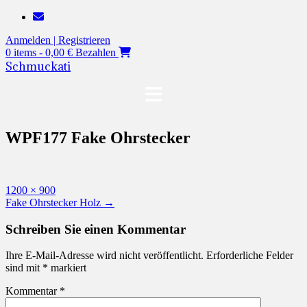
Zum
Inhalt
Anmelden | Registrieren
springen
0 items - 0,00 €
Bezahlen
Schmuckati
WPF177 Fake Ohrstecker
Originalgröße
1200 × 900
Beitragsnavigation
Fake Ohrstecker Holz
→
Schreiben Sie einen Kommentar
Ihre E-Mail-Adresse wird nicht veröffentlicht.
Erforderliche Felder
sind mit
*
markiert
Kommentar
*