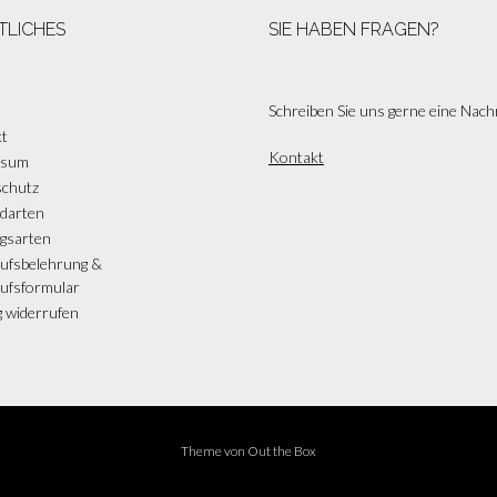
TLICHES
SIE HABEN FRAGEN?
Schreiben Sie uns gerne eine Nach
t
Kontakt
ssum
chutz
darten
gsarten
ufsbelehrung &
ufsformular
g widerrufen
Theme von
Out the Box