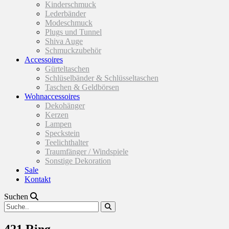
Kinderschmuck
Lederbänder
Modeschmuck
Plugs und Tunnel
Shiva Auge
Schmuckzubehör
Accessoires
Gürteltaschen
Schlüselbänder & Schlüsseltaschen
Taschen & Geldbörsen
Wohnaccessoires
Dekohänger
Kerzen
Lampen
Speckstein
Teelichthalter
Traumfänger / Windspiele
Sonstige Dekoration
Sale
Kontakt
Suchen
421 Ring