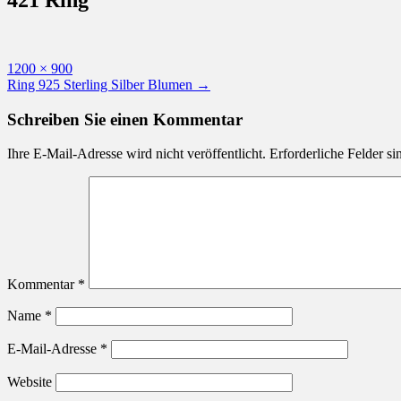
Originalgröße
1200 × 900
Beitragsnavigation
Ring 925 Sterling Silber Blumen
→
Schreiben Sie einen Kommentar
Ihre E-Mail-Adresse wird nicht veröffentlicht.
Erforderliche Felder si
Kommentar
*
Name
*
E-Mail-Adresse
*
Website