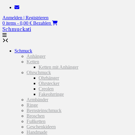
Zum
Inhalt
Anmelden | Registrieren
springen
0 items - 0,00 €
Bezahlen
Schmuckati
Schmuck
Anhänger
Ketten
Ketten mit Anhänger
Ohrschmuck
Ohrhänger
Ohrstecker
Creolen
Fakeohrringe
Armbänder
Ringe
Bernsteinschmuck
Broschen
Fußketten
Geschenkideen
Handmade