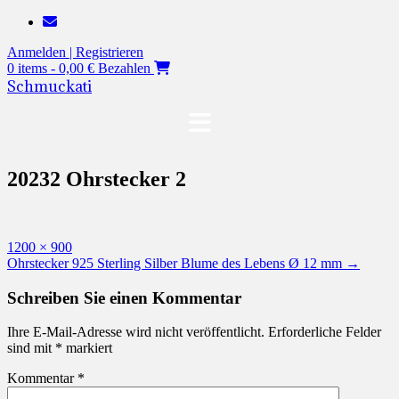
Zum
Inhalt
Anmelden | Registrieren
springen
0 items - 0,00 €
Bezahlen
Schmuckati
20232 Ohrstecker 2
Originalgröße
1200 × 900
Beitragsnavigation
Ohrstecker 925 Sterling Silber Blume des Lebens Ø 12 mm
→
Schreiben Sie einen Kommentar
Ihre E-Mail-Adresse wird nicht veröffentlicht.
Erforderliche Felder
sind mit
*
markiert
Kommentar
*