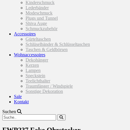
Kinderschmuck
Lederbänder
Modeschmuck
Plugs und Tunnel
Shiva Auge
Schmuckzubehör
Accessoires
Gürteltaschen
Schlüselbänder & Schlüsseltaschen
Taschen & Geldbörsen
Wohnaccessoires
Dekohänger
Kerzen
Lampen
Speckstein
Teelichthalter
Traumfänger / Windspiele
Sonstige Dekoration
Sale
Kontakt
Suchen
FWP237 Fake Ohrstecker