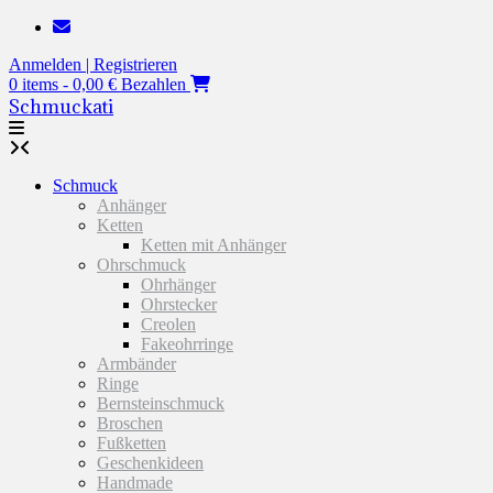
Zum
Inhalt
Anmelden | Registrieren
springen
0 items - 0,00 €
Bezahlen
Schmuckati
Schmuck
Anhänger
Ketten
Ketten mit Anhänger
Ohrschmuck
Ohrhänger
Ohrstecker
Creolen
Fakeohrringe
Armbänder
Ringe
Bernsteinschmuck
Broschen
Fußketten
Geschenkideen
Handmade