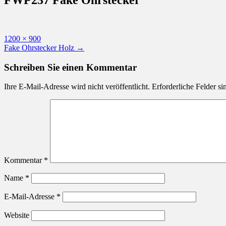
Originalgröße
1200 × 900
Beitragsnavigation
Fake Ohrstecker Holz
→
Schreiben Sie einen Kommentar
Ihre E-Mail-Adresse wird nicht veröffentlicht.
Erforderliche Felder si
Kommentar
*
Name
*
E-Mail-Adresse
*
Website