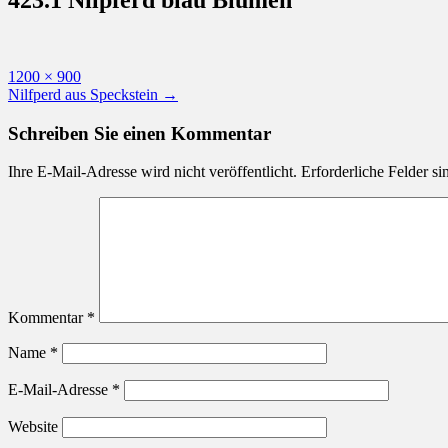
Originalgröße
1200 × 900
Beitragsnavigation
Nilfperd aus Speckstein
→
Schreiben Sie einen Kommentar
Ihre E-Mail-Adresse wird nicht veröffentlicht.
Erforderliche Felder si
Kommentar
*
Name
*
E-Mail-Adresse
*
Website