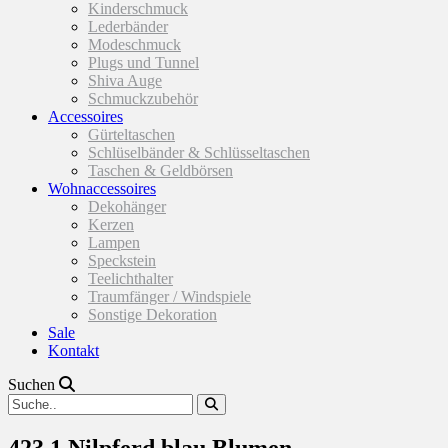
Kinderschmuck
Lederbänder
Modeschmuck
Plugs und Tunnel
Shiva Auge
Schmuckzubehör
Accessoires
Gürteltaschen
Schlüselbänder & Schlüsseltaschen
Taschen & Geldbörsen
Wohnaccessoires
Dekohänger
Kerzen
Lampen
Speckstein
Teelichthalter
Traumfänger / Windspiele
Sonstige Dekoration
Sale
Kontakt
Suchen
423.1 Nilpferd blau Blumen