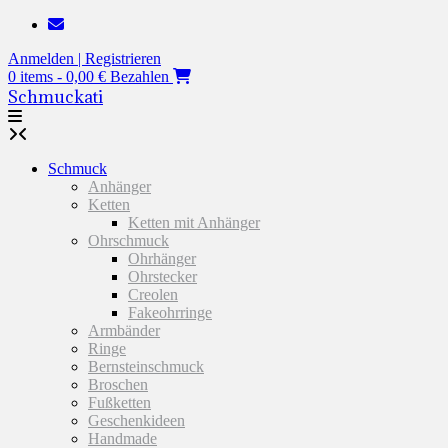
Zum
Inhalt
Anmelden | Registrieren
springen
0 items - 0,00 €
Bezahlen
Schmuckati
Schmuck
Anhänger
Ketten
Ketten mit Anhänger
Ohrschmuck
Ohrhänger
Ohrstecker
Creolen
Fakeohrringe
Armbänder
Ringe
Bernsteinschmuck
Broschen
Fußketten
Geschenkideen
Handmade