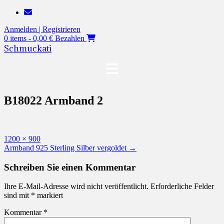
Zum
Inhalt
Anmelden | Registrieren
springen
0 items - 0,00 €
Bezahlen
Schmuckati
B18022 Armband 2
Originalgröße
1200 × 900
Beitragsnavigation
Armband 925 Sterling Silber vergoldet
→
Schreiben Sie einen Kommentar
Ihre E-Mail-Adresse wird nicht veröffentlicht.
Erforderliche Felder
sind mit
*
markiert
Kommentar
*