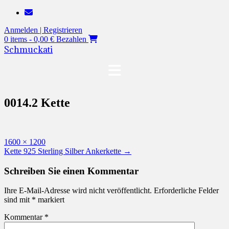
Zum
Inhalt
Anmelden | Registrieren
springen
0 items - 0,00 €
Bezahlen
Schmuckati
0014.2 Kette
Originalgröße
1600 × 1200
Beitragsnavigation
Kette 925 Sterling Silber Ankerkette
→
Schreiben Sie einen Kommentar
Ihre E-Mail-Adresse wird nicht veröffentlicht.
Erforderliche Felder
sind mit
*
markiert
Kommentar
*