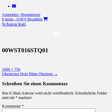
Zum
Inhalt
Anmelden | Registrieren
springen
0 items - 0,00 €
Bezahlen
Schmuckati
00WST016STQ01
Originalgröße
1000 × 750
Beitragsnavigation
Ohrstecker Holz Blüte Ohrringe
→
Schreiben Sie einen Kommentar
Ihre E-Mail-Adresse wird nicht veröffentlicht.
Erforderliche Felder
sind mit
*
markiert
Kommentar
*