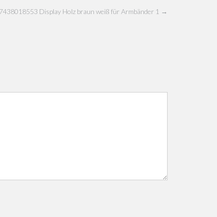
7438018553 Display Holz braun weiß für Armbänder 1
→