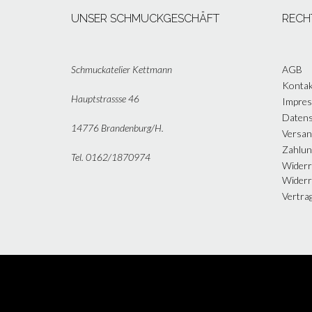
UNSER SCHMUCKGESCHÄFT
RECH
Schmuckatelier Kettmann
AGB
Kontak
Hauptstrassse 46
Impre
Datens
14776 Brandenburg/H.
Versan
Zahlun
Tel. 0162/1870974
Widerr
Widerr
Vertra