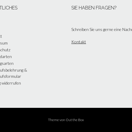
TLICHES
SIE HABEN FRAGEN?
Schreiben Sie uns gerne eine Nach
t
Kontakt
ssum
chutz
darten
gsarten
ufsbelehrung &
ufsformular
g widerrufen
Theme von
Out the Box