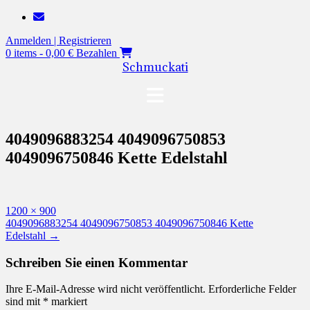
Zum
Inhalt
Anmelden | Registrieren
springen
0 items - 0,00 €
Bezahlen
Schmuckati
4049096883254 4049096750853
4049096750846 Kette Edelstahl
Originalgröße
1200 × 900
Beitragsnavigation
4049096883254 4049096750853 4049096750846 Kette
Edelstahl
→
Schreiben Sie einen Kommentar
Ihre E-Mail-Adresse wird nicht veröffentlicht.
Erforderliche Felder
sind mit
*
markiert