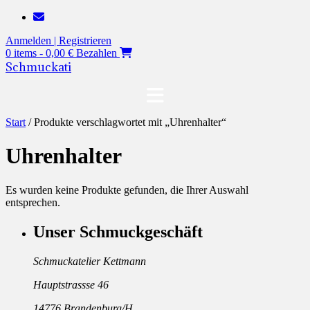
Zum
Inhalt
Anmelden | Registrieren
springen
0 items - 0,00 €
Bezahlen
Schmuckati
Start
/ Produkte verschlagwortet mit „Uhrenhalter“
Uhrenhalter
Es wurden keine Produkte gefunden, die Ihrer Auswahl
entsprechen.
Unser Schmuckgeschäft
Schmuckatelier Kettmann
Hauptstrassse 46
14776 Brandenburg/H.