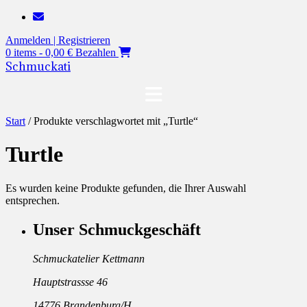
Zum
Inhalt
Anmelden | Registrieren
springen
0 items - 0,00 €
Bezahlen
Schmuckati
Start
/ Produkte verschlagwortet mit „Turtle“
Turtle
Es wurden keine Produkte gefunden, die Ihrer Auswahl
entsprechen.
Unser Schmuckgeschäft
Schmuckatelier Kettmann
Hauptstrassse 46
14776 Brandenburg/H.