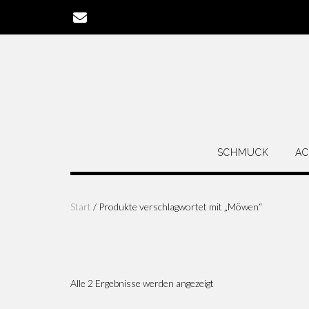
Zum
Inhalt
springen
SCHMUCK
AC
Start
/ Produkte verschlagwortet mit „Möwen“
Alle 2 Ergebnisse werden angezeigt