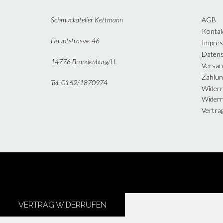
Schmuckatelier Kettmann
AGB
Kontak
Hauptstrassse 46
Impre
Datens
14776 Brandenburg/H.
Versan
Zahlun
Tel. 0162/1870974
Widerr
Widerr
Vertra
VERTRAG WIDERRUFEN