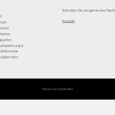
Schreiben Sie uns gerne eine Nach
t
Kontakt
ssum
chutz
darten
gsarten
ufsbelehrung &
ufsformular
g widerrufen
Theme von
Out the Box